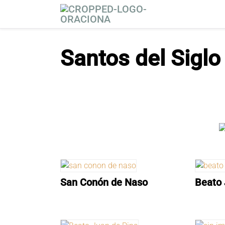
S
a
l
t
Santos del Siglo 
a
r
a
l
c
o
n
t
e
n
i
San Conón de Naso
Beato 
d
o