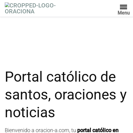
S
a
Menu
l
t
a
r
a
l
c
o
Portal católico de
n
t
e
santos, oraciones y
n
i
noticias
d
o
Bienvenido a oracion-a.com, tu
portal católico en