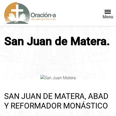
S
a
l
Menu
t
a
r
San Juan de Matera.
a
l
c
o
n
t
e
n
i
SAN JUAN DE MATERA, ABAD
d
o
Y REFORMADOR MONÁSTICO