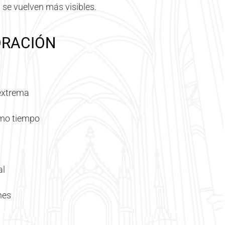
se vuelven más visibles.
ORACIÓN
 extrema
smo tiempo
al
nes