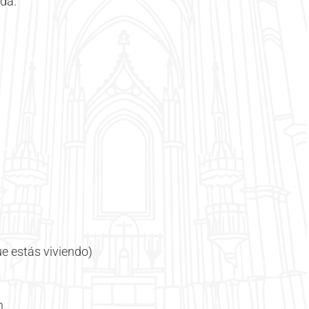
da.
e estás viviendo)
n.