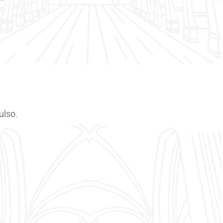
ulso.