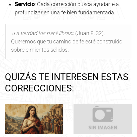
Servicio
: Cada corrección busca ayudarte a
profundizar en una fe bien fundamentada.
«La verdad los hará libres»
(Juan 8, 32).
Queremos que tu camino de fe esté construido
sobre cimientos sólidos.
QUIZÁS TE INTERESEN ESTAS
CORRECCIONES: