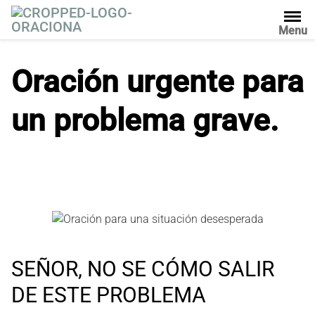
S
a
Menu
l
t
Oración urgente para
a
r
un problema grave.
a
l
c
o
n
t
e
n
i
d
SEÑOR, NO SE CÓMO SALIR
o
DE ESTE PROBLEMA