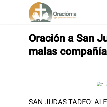
S
a
l
t
a
r
Oración a San Ju
a
l
malas compañía
c
o
n
t
e
n
i
d
o
SAN JUDAS TADEO: AL