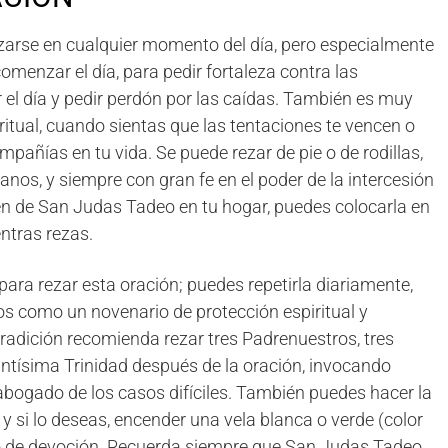
arse en cualquier momento del día, pero especialmente
menzar el día, para pedir fortaleza contra las
 el día y pedir perdón por las caídas. También es muy
tual, cuando sientas que las tentaciones te vencen o
pañías en tu vida. Se puede rezar de pie o de rodillas,
anos, y siempre con gran fe en el poder de la intercesión
en de San Judas Tadeo en tu hogar, puedes colocarla en
entras rezas.
ara rezar esta oración; puedes repetirla diariamente,
s como un novenario de protección espiritual y
 tradición recomienda rezar tres Padrenuestros, tres
antísima Trinidad después de la oración, invocando
ogado de los casos difíciles. También puedes hacer la
, y si lo deseas, encender una vela blanca o verde (color
 de devoción. Recuerda siempre que San Judas Tadeo