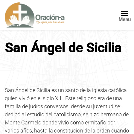
S
a
l
Menu
t
a
r
San Ángel de Sicilia
a
l
c
o
n
t
e
San Ángel de Sicilia es un santo de la iglesia católica
n
quien vivió en el siglo XIII. Este religioso era de una
i
familia de judíos conversos; desde su juventud se
d
dedicó al estudio del catolicismo, se hizo hermano de
o
Monte Carmelo donde vivió como ermitaño por
varios años, hasta la constitución de la orden cuando