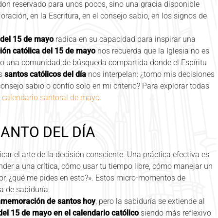
 don reservado para unos pocos, sino una gracia disponible
oración, en la Escritura, en el consejo sabio, en los signos de
l del 15 de mayo
radica en su capacidad para inspirar una
ión católica del 15 de mayo
nos recuerda que la Iglesia no es
ino una comunidad de búsqueda compartida donde el Espíritu
os
santos católicos del día
nos interpelan: ¿tomo mis decisiones
consejo sabio o confío solo en mi criterio? Para explorar todas
l
calendario santoral de mayo
.
ANTO DEL DÍA
car el arte de la decisión consciente. Una práctica efectiva es
nder a una crítica, cómo usar tu tiempo libre, cómo manejar un
ñor, ¿qué me pides en esto?». Estos micro-momentos de
a de sabiduría.
memoración de santos hoy
, pero la sabiduría se extiende al
del 15 de mayo en el calendario católico
siendo más reflexivo