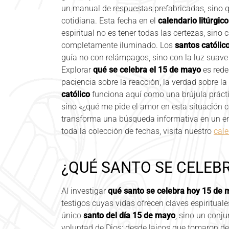
un manual de respuestas prefabricadas, sino q
cotidiana. Esta fecha en el
calendario litúrgico
espiritual no es tener todas las certezas, sin
completamente iluminado. Los
santos católico
guía no con relámpagos, sino con la luz suave
Explorar
qué se celebra el 15 de mayo
es redes
paciencia sobre la reacción, la verdad sobre la
católico
funciona aquí como una brújula prácti
sino «¿qué me pide el amor en esta situación c
transforma una búsqueda informativa en un en
toda la colección de fechas, visita nuestro
cale
¿QUÉ SANTO SE CELEB
Al investigar
qué santo se celebra hoy 15 de
testigos cuyas vidas ofrecen claves espirituales
único
santo del día 15 de mayo
, sino un conj
voluntad de Dios: desde laicos que tomaron de