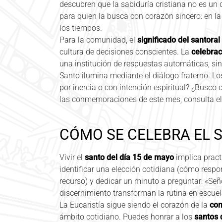
descubren que la sabiduría cristiana no es un
para quien la busca con corazón sincero: en la 
los tiempos.
Para la comunidad, el
significado del santora
cultura de decisiones conscientes. La
celebrac
una institución de respuestas automáticas, s
Santo ilumina mediante el diálogo fraterno. L
por inercia o con intención espiritual? ¿Busco 
las conmemoraciones de este mes, consulta e
CÓMO SE CELEBRA EL S
Vivir el
santo del día 15 de mayo
implica practi
identificar una elección cotidiana (cómo respo
recurso) y dedicar un minuto a preguntar: «Se
discernimiento transforman la rutina en escuel
La Eucaristía sigue siendo el corazón de la
con
ámbito cotidiano. Puedes honrar a los
santos 