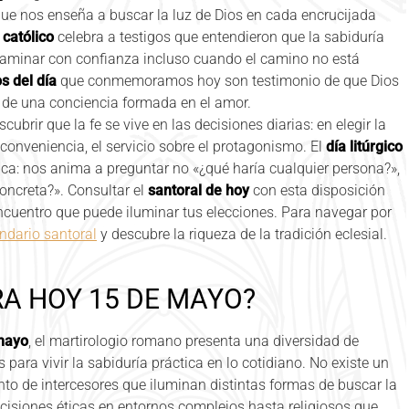
ue nos enseña a buscar la luz de Dios en cada encrucijada
 católico
celebra a testigos que entendieron que la sabiduría
o caminar con confianza incluso cuando el camino no está
s del día
que conmemoramos hoy son testimonio de que Dios
 de una conciencia formada en el amor.
cubrir que la fe se vive en las decisiones diarias: en elegir la
 conveniencia, el servicio sobre el protagonismo. El
día litúrgico
ca: nos anima a preguntar no «¿qué haría cualquier persona?»,
oncreta?». Consultar el
santoral de hoy
con esta disposición
cuentro que puede iluminar tus elecciones. Para navegar por
ndario santoral
y descubre la riqueza de la tradición eclesial.
RA HOY 15 DE MAYO?
 mayo
, el martirologio romano presenta una diversidad de
 para vivir la sabiduría práctica en lo cotidiano. No existe un
unto de intercesores que iluminan distintas formas de buscar la
cisiones éticas en entornos complejos hasta religiosos que