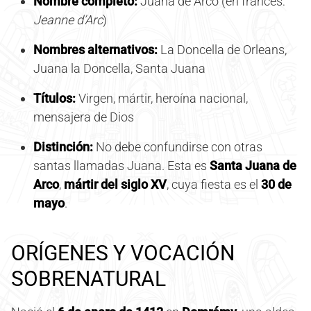
Nombre completo:
Juana de Arco (en francés:
Jeanne d’Arc
)
Nombres alternativos:
La Doncella de Orleans,
Juana la Doncella, Santa Juana
Títulos:
Virgen, mártir, heroína nacional,
mensajera de Dios
Distinción:
No debe confundirse con otras
santas llamadas Juana. Esta es
Santa Juana de
Arco
,
mártir del siglo XV
, cuya fiesta es el
30 de
mayo
.
ORÍGENES Y VOCACIÓN
SOBRENATURAL