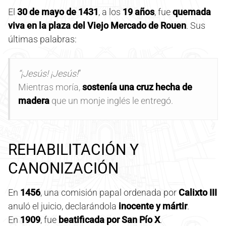
El
30 de mayo de 1431
, a los
19 años
, fue
quemada
viva en la plaza del Viejo Mercado de Rouen
. Sus
últimas palabras:
“¡Jesús! ¡Jesús!
”
Mientras moría,
sostenía una cruz hecha de
madera
que un monje inglés le entregó.
REHABILITACIÓN Y
CANONIZACIÓN
En
1456
, una comisión papal ordenada por
Calixto III
anuló el juicio, declarándola
inocente y mártir
.
En
1909
, fue
beatificada por San Pío X
.