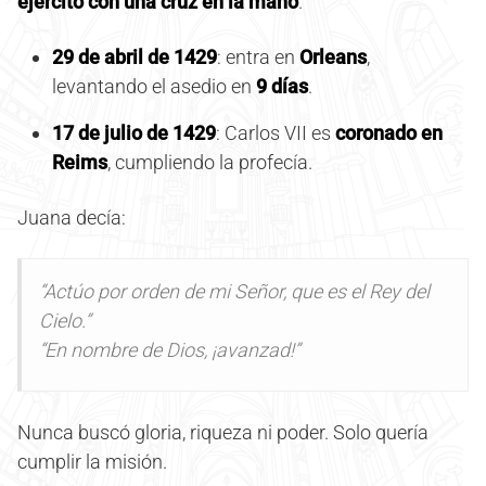
ejército con una cruz en la mano
.
29 de abril de 1429
: entra en
Orleans
,
levantando el asedio en
9 días
.
17 de julio de 1429
: Carlos VII es
coronado en
Reims
, cumpliendo la profecía.
Juana decía:
“Actúo por orden de mi Señor, que es el Rey del
Cielo.”
“En nombre de Dios, ¡avanzad!”
Nunca buscó gloria, riqueza ni poder. Solo quería
cumplir la misión.