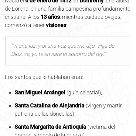
Nació el
6 de enero de 1412
en
Domrémy
, una aldea
de Lorena, en una familia campesina profundamente
cristiana. A los
13 años
, mientras cuidaba ovejas,
comenzó a tener
visiones
:
“Vi una luz, y oí una voz que me dijo: ‘Hija de
Dios, ve, yo te enviaré al socorro del rey.’”
Los santos que le hablaban eran:
San Miguel Arcángel
(guía celestial),
Santa Catalina de Alejandría
(virgen y mártir,
patrona de las doncellas),
Santa Margarita de Antioquía
(víctima del
dragón, símbolo de la pureza).