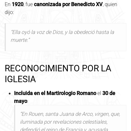
En
1920
, fue
canonizada por Benedicto XV
, quien
dijo:
“Ella oyó la voz de Dios, y la obedeció hasta la
muerte.”
RECONOCIMIENTO POR LA
IGLESIA
Incluida en el Martirologio Romano
el
30 de
mayo
:
“En Rouen, santa Juana de Arco, virgen, que,
iluminada por revelaciones celestiales,
defendió el reino de Francia y, acusada