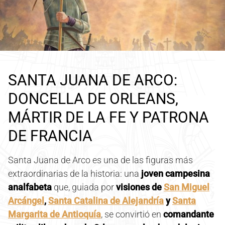
SANTA JUANA DE ARCO:
DONCELLA DE ORLEANS,
MÁRTIR DE LA FE Y PATRONA
DE FRANCIA
Santa Juana de Arco es una de las figuras más
extraordinarias de la historia: una
joven campesina
analfabeta
que, guiada por
visiones de
San Miguel
Arcángel
,
Santa Catalina de Alejandría
y
Santa
Margarita de Antioquía
, se convirtió en
comandante