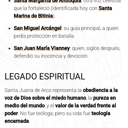
Santa Margarita de Antioquía
: otra voz celestial
que la fortaleció (identificada hoy con
Santa
Marina de Bitinia
).
San Miguel Arcángel
: su guía principal, a quien
pedía protección en batalla.
San Juan María Vianney
: quien, siglos después,
defendió su inocencia y devoción.
LEGADO ESPIRITUAL
Santa Juana de Arco representa la
obediencia a la
voz de Dios sobre el miedo humano
, la
pureza en
medio del mundo
, y el
valor de la verdad frente al
poder
. No fue teóloga, pero su vida fue
teología
encarnada
.