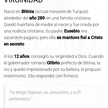
Nació en
Bitinia
(actual noroeste de Turquía)
alrededor del
año 289
, en una familia cristiana.
Quedó huérfana de madre al nacer y fue criada por
una nodriza cristiana. Su padre,
Eusebio
, era
sacerdote pagano, pero ella
se mantuvo fiel a Cristo
en secreto
.
A los
12 años
, consagró su virginidad a Dios. Cuando
el gobernador romano
Olibrio
, prefecto de Bitinia, la
vio y quedó impresionado por su belleza, le propuso
matrimonio. Ella respondió con firmeza:
“Ya tengo Esposo: es Jesucristo, y a Él
pertenezco.”