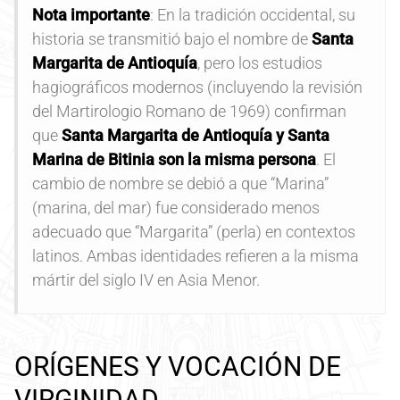
Nota importante
: En la tradición occidental, su
historia se transmitió bajo el nombre de
Santa
Margarita de Antioquía
, pero los estudios
hagiográficos modernos (incluyendo la revisión
del Martirologio Romano de 1969) confirman
que
Santa Margarita de Antioquía y Santa
Marina de Bitinia son la misma persona
. El
cambio de nombre se debió a que “Marina”
(marina, del mar) fue considerado menos
adecuado que “Margarita” (perla) en contextos
latinos. Ambas identidades refieren a la misma
mártir del siglo IV en Asia Menor.
ORÍGENES Y VOCACIÓN DE
VIRGINIDAD