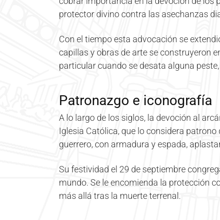
cobrar importancia en la devoción de los 
protector divino contra las asechanzas di
Con el tiempo esta advocación se extendió
capillas y obras de arte se construyeron
particular cuando se desata alguna peste,
Patronazgo e iconografía
A lo largo de los siglos, la devoción al a
Iglesia Católica, que lo considera patron
guerrero, con armadura y espada, aplast
Su festividad el 29 de septiembre congrega
mundo. Se le encomienda la protección co
más allá tras la muerte terrenal.