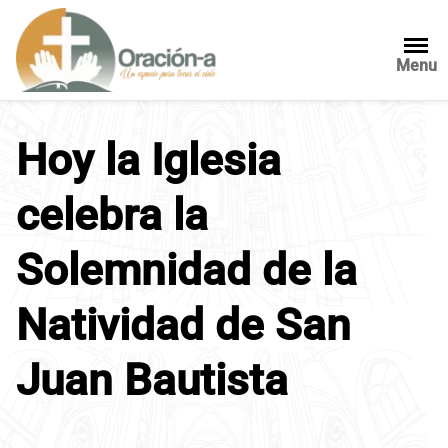
S
a
l
Menu
t
a
r
Hoy la Iglesia
a
l
celebra la
c
o
n
Solemnidad de la
t
e
Natividad de San
n
i
Juan Bautista
d
o