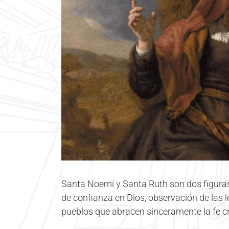
Santa Noemí y Santa Ruth son dos figuras 
de confianza en Dios, observación de las 
pueblos que abracen sinceramente la fe cr