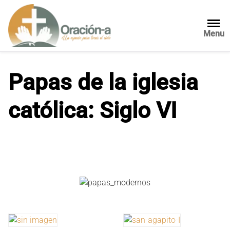
S
a
l
Menu
t
a
r
Papas de la iglesia
a
l
católica: Siglo VI
c
o
n
t
e
n
i
d
o