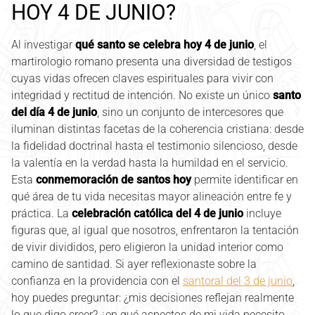
HOY 4 DE JUNIO?
Al investigar
qué santo se celebra hoy 4 de junio
, el
martirologio romano presenta una diversidad de testigos
cuyas vidas ofrecen claves espirituales para vivir con
integridad y rectitud de intención. No existe un único
santo
del día 4 de junio
, sino un conjunto de intercesores que
iluminan distintas facetas de la coherencia cristiana: desde
la fidelidad doctrinal hasta el testimonio silencioso, desde
la valentía en la verdad hasta la humildad en el servicio.
Esta
conmemoración de santos hoy
permite identificar en
qué área de tu vida necesitas mayor alineación entre fe y
práctica. La
celebración católica del 4 de junio
incluye
figuras que, al igual que nosotros, enfrentaron la tentación
de vivir divididos, pero eligieron la unidad interior como
camino de santidad. Si ayer reflexionaste sobre la
confianza en la providencia con el
santoral del 3 de junio
,
hoy puedes preguntar: ¿mis decisiones reflejan realmente
lo que digo creer? ¿en qué aspectos de mi vida necesito