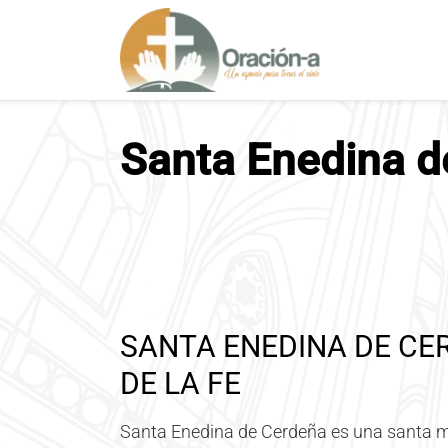
S
a
l
t
a
r
Santa Enedina d
a
l
c
o
n
t
e
n
SANTA ENEDINA DE CE
i
d
DE LA FE
o
Santa Enedina de Cerdeña es una santa már