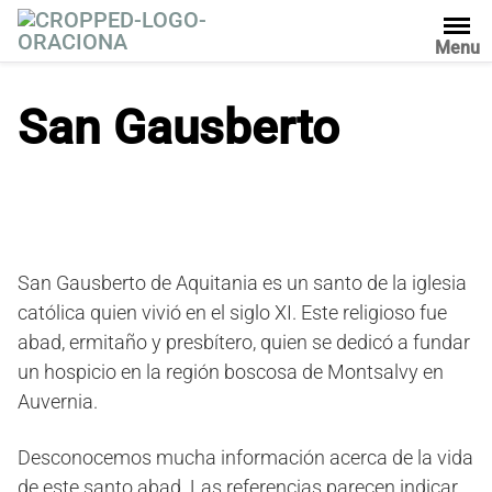
S
a
Menu
l
t
San Gausberto
a
r
a
l
c
o
n
San Gausberto de Aquitania es un santo de la iglesia
t
católica quien vivió en el siglo XI. Este religioso fue
e
abad, ermitaño y presbítero, quien se dedicó a fundar
n
un hospicio en la región boscosa de Montsalvy en
i
Auvernia.
d
o
Desconocemos mucha información acerca de la vida
de este santo abad. Las referencias parecen indicar