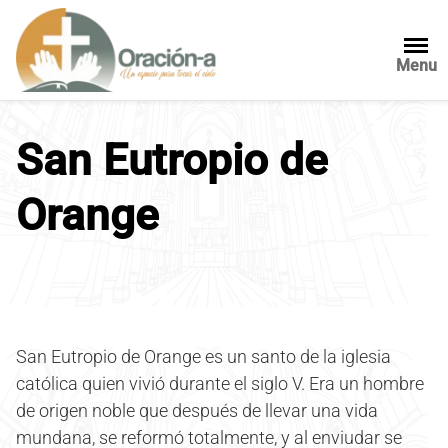
S
a
l
Menu
t
a
r
San Eutropio de
a
l
Orange
c
o
n
t
e
n
i
San Eutropio de Orange es un santo de la iglesia
d
católica quien vivió durante el siglo V. Era un hombre
o
de origen noble que después de llevar una vida
mundana, se reformó totalmente, y al enviudar se