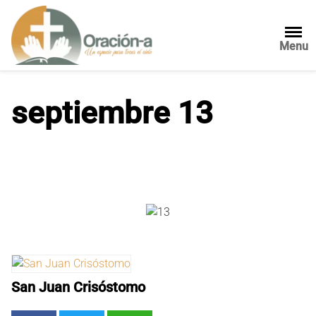
S
a
l
Menu
t
a
r
septiembre 13
a
l
c
o
n
t
e
n
i
d
o
San Juan Crisóstomo