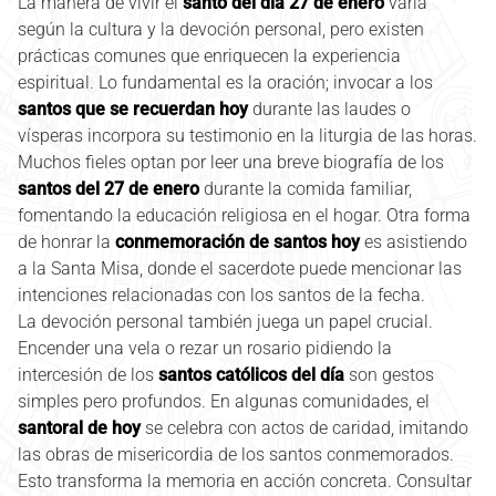
La manera de vivir el
santo del día 27 de enero
varía
según la cultura y la devoción personal, pero existen
prácticas comunes que enriquecen la experiencia
espiritual. Lo fundamental es la oración; invocar a los
santos que se recuerdan hoy
durante las laudes o
vísperas incorpora su testimonio en la liturgia de las horas.
Muchos fieles optan por leer una breve biografía de los
santos del 27 de enero
durante la comida familiar,
fomentando la educación religiosa en el hogar. Otra forma
de honrar la
conmemoración de santos hoy
es asistiendo
a la Santa Misa, donde el sacerdote puede mencionar las
intenciones relacionadas con los santos de la fecha.
La devoción personal también juega un papel crucial.
Encender una vela o rezar un rosario pidiendo la
intercesión de los
santos católicos del día
son gestos
simples pero profundos. En algunas comunidades, el
santoral de hoy
se celebra con actos de caridad, imitando
las obras de misericordia de los santos conmemorados.
Esto transforma la memoria en acción concreta. Consultar