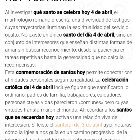
Al investigar
qué santo se celebra hoy 4 de abril
, el
martirologio romano presenta una diversidad de testigos
cuyas trayectorias iluminan la espiritualidad del servicio
oculto. No existe un único
santo del día 4 de abril
, sino un
conjunto de intercesores que enseñan distintas formas de
amar sin buscar reconocimiento: desde la paciencia en
tareas repetitivas hasta la generosidad que no calcula
recompensas.
Esta
conmemoración de santos hoy
permite conectar con
afinidades personales según tu realidad. La
celebración
católica del 4 de abril
incluye figuras que santificaron lo
ordinario: padres de familia, trabajadores, cuidadores,
personas cuyas vidas parecieron «comunes» pero cuyas
virtudes transformaron el mundo. Al recordar a los
santos
que se recuerdan hoy
, activas una relación viva de
intercesión. Si leíste el
santoral del 3 de abril
ayer, notarás
cómo la Iglesia nos guía en un camino progresivo: de la
integridad a la humildad, de la coherencia al servicio