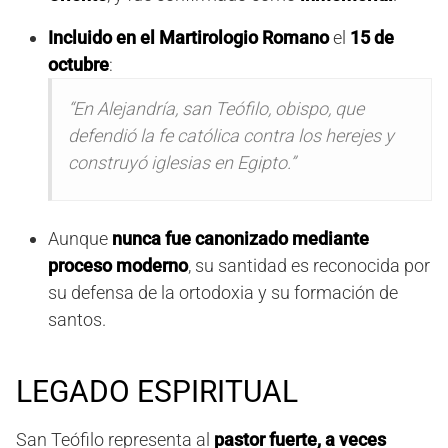
Incluido en el Martirologio Romano
el
15 de
octubre
:
“En Alejandría, san Teófilo, obispo, que
defendió la fe católica contra los herejes y
construyó iglesias en Egipto.”
Aunque
nunca fue canonizado mediante
proceso moderno
, su santidad es reconocida por
su defensa de la ortodoxia y su formación de
santos.
LEGADO ESPIRITUAL
San Teófilo representa al
pastor fuerte, a veces