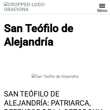
S
a
Menu
l
t
San Teófilo de
a
r
Alejandría
a
l
c
o
n
t
e
n
i
d
SAN TEÓFILO DE
o
ALEJANDRÍA: PATRIARCA,