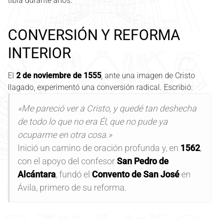
tibia durante años.
CONVERSIÓN Y REFORMA
INTERIOR
El
2 de noviembre de 1555
, ante una imagen de Cristo
llagado, experimentó una conversión radical. Escribió:
«Me pareció ver a Cristo, y quedé tan deshecha
de todo lo que no era Él, que no pude ya
ocuparme en otra cosa.»
Inició un camino de oración profunda y, en
1562
,
con el apoyo del confesor
San Pedro de
Alcántara
, fundó el
Convento de San José
en
Ávila, primero de su reforma.