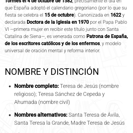
Tormes el 4 de octubre de 1582
, precisamente el día en
que España adoptó el calendario gregoriano (por lo que su
fiesta se celebra el
15 de octubre
). Canonizada en
1622
y
declarada
Doctora de la Iglesia en 1970
por el Papa Pablo
VI —primera mujer en recibir este título junto con Santa
Catalina de Siena—, es venerada como
Patrona de España,
de los escritores católicos y de los enfermos
, y modelo
universal de oración mental y reforma interior.
NOMBRE Y DISTINCIÓN
Nombre completo:
Teresa de Jesús (nombre
religioso); Teresa Sánchez de Cepeda y
Ahumada (nombre civil)
Nombres alternativos:
Santa Teresa de Ávila,
Santa Teresa la Grande, Madre Teresa de Jesús