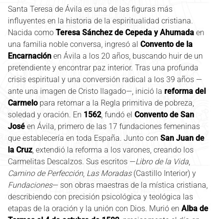
Santa Teresa de Ávila es una de las figuras más
influyentes en la historia de la espiritualidad cristiana.
Nacida como
Teresa Sánchez de Cepeda y Ahumada
en
una familia noble conversa, ingresó al
Convento de la
Encarnación
en Ávila a los 20 años, buscando huir de un
pretendiente y encontrar paz interior. Tras una profunda
crisis espiritual y una conversión radical a los 39 años —
ante una imagen de Cristo llagado—, inició la
reforma del
Carmelo
para retornar a la Regla primitiva de pobreza,
soledad y oración. En
1562
, fundó el
Convento de San
José
en Ávila, primero de las 17 fundaciones femeninas
que establecería en toda España. Junto con
San Juan de
la Cruz
, extendió la reforma a los varones, creando los
Carmelitas Descalzos. Sus escritos —
Libro de la Vida
,
Camino de Perfección
,
Las Moradas
(Castillo Interior) y
Fundaciones
— son obras maestras de la mística cristiana,
describiendo con precisión psicológica y teológica las
etapas de la oración y la unión con Dios. Murió en
Alba de