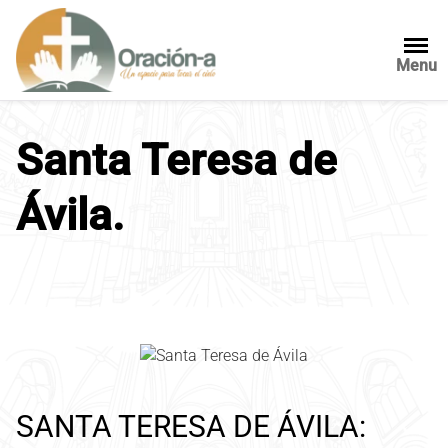
S
a
l
Menu
t
a
r
Santa Teresa de
a
l
Ávila.
c
o
n
t
e
n
i
d
o
SANTA TERESA DE ÁVILA: