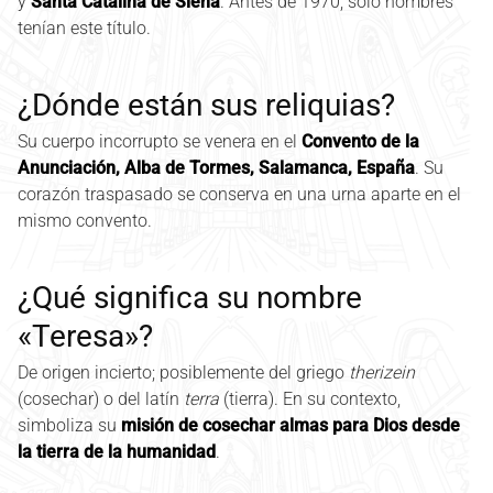
y
Santa Catalina de Siena
. Antes de 1970, solo hombres
tenían este título.
¿Dónde están sus reliquias?
Su cuerpo incorrupto se venera en el
Convento de la
Anunciación, Alba de Tormes, Salamanca, España
. Su
corazón traspasado se conserva en una urna aparte en el
mismo convento.
¿Qué significa su nombre
«Teresa»?
De origen incierto; posiblemente del griego
therizein
(cosechar) o del latín
terra
(tierra). En su contexto,
simboliza su
misión de cosechar almas para Dios desde
la tierra de la humanidad
.