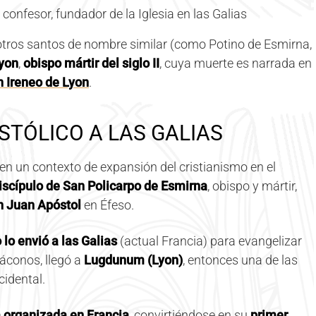
 confesor, fundador de la Iglesia en las Galias
tros santos de nombre similar (como Potino de Esmirna,
Lyon
,
obispo mártir del siglo II
, cuya muerte es narrada en
 Ireneo de Lyon
.
STÓLICO A LAS GALIAS
 en un contexto de expansión del cristianismo en el
iscípulo de San Policarpo de Esmirna
, obispo y mártir,
n Juan Apóstol
en Éfeso.
 lo envió a las Galias
(actual Francia) para evangelizar
áconos, llegó a
Lugdunum (Lyon)
, entonces una de las
idental.
 organizada en Francia
, convirtiéndose en su
primer