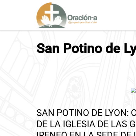
S
a
l
t
a
r
San Potino de L
a
l
c
o
n
t
e
n
i
SAN POTINO DE LYON: 
d
o
DE LA IGLESIA DE LAS
IRENEO EN LA SEDE DE