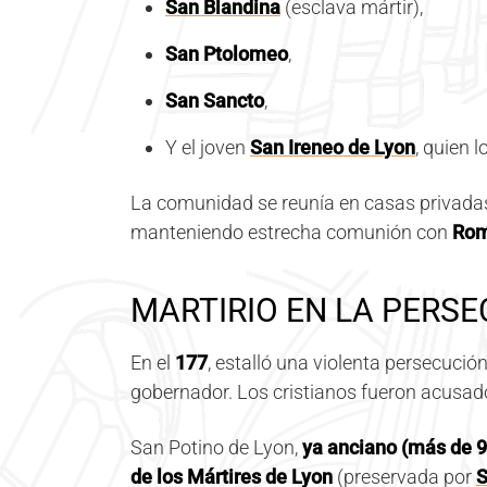
San Blandina
(esclava mártir),
San Ptolomeo
,
San Sancto
,
Y el joven
San Ireneo de Lyon
, quien 
La comunidad se reunía en casas privadas,
manteniendo estrecha comunión con
Rom
MARTIRIO EN LA PERS
En el
177
, estalló una violenta persecució
gobernador. Los cristianos fueron acusa
San Potino de Lyon,
ya anciano (más de 9
de los Mártires de Lyon
(preservada por
S