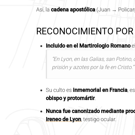
Así, la
cadena apostólica
(Juan → Policar
RECONOCIMIENTO POR 
Incluido en el Martirologio Romano
e
“En Lyon, en las Galias, san Potino,
prisión y azotes por la fe en Cristo.”
Su culto es
inmemorial en Francia
, e
obispo y protomártir
.
Nunca fue canonizado mediante pr
Ireneo de Lyon
, testigo ocular.