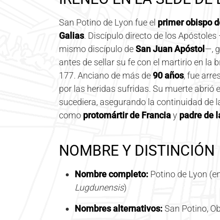
San Potino de Lyon fue el
primer obispo d
Galias
. Discípulo directo de los Apóstol
mismo discípulo de
San Juan Apóstol
—, 
antes de sellar su fe con el martirio en l
177. Anciano de más de
90 años
, fue arr
por las heridas sufridas. Su muerte abrió 
sucediera, asegurando la continuidad de l
como
protomártir de Francia
y
padre de l
NOMBRE Y DISTINCIÓN
Nombre completo:
Potino de Lyon (en
Lugdunensis
)
Nombres alternativos:
San Potino, Ob