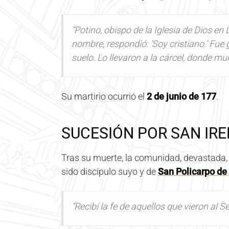
“Potino, obispo de la Iglesia de Dios en 
nombre, respondió: ‘Soy cristiano.’ Fu
suelo. Lo llevaron a la cárcel, donde mu
Su martirio ocurrió el
2 de junio de 177
.
SUCESIÓN POR SAN IRE
Tras su muerte, la comunidad, devastada,
sido discípulo suyo y de
San Policarpo de
“Recibí la fe de aquellos que vieron al S