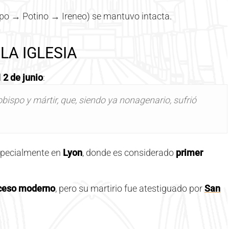
po → Potino → Ireneo) se mantuvo intacta.
LA IGLESIA
l
2 de junio
:
 obispo y mártir, que, siendo ya nonagenario, sufrió
specialmente en
Lyon
, donde es considerado
primer
oceso moderno
, pero su martirio fue atestiguado por
San