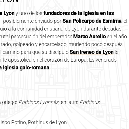
e Lyon
y uno de los
fundadores de la Iglesia en las
es —posiblemente enviado por
San Policarpo de Esmirna
, él
guió a la comunidad cristiana de Lyon durante décadas
a brutal persecución del emperador
Marco Aurelio
en el año
estado, golpeado y encarcelado, muriendo poco después
el camino para que su discípulo
San Ireneo de Lyon
le
a fe apostólica en el corazón de Europa. Es venerado
a Iglesia galo-romana
.
 griego:
Pothinos Lyonnês
; en latín:
Pothinus
ispo Potino, Pothinus de Lyon