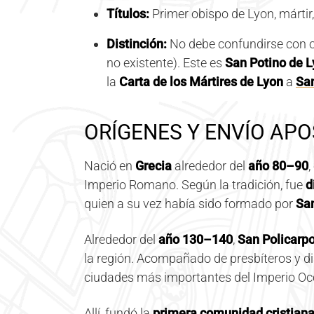
Títulos:
Primer obispo de Lyon, mártir,
Distinción:
No debe confundirse con o
no existente). Este es
San Potino de 
la
Carta de los Mártires de Lyon
a
San
ORÍGENES Y ENVÍO APO
Nació en
Grecia
alrededor del
año 80–90
,
Imperio Romano. Según la tradición, fue
d
quien a su vez había sido formado por
Sa
Alrededor del
año 130–140
,
San Policarpo
la región. Acompañado de presbíteros y di
ciudades más importantes del Imperio Occ
Allí, fundó la
primera comunidad cristiana