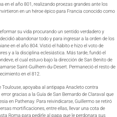
a en el año 801, realizando proezas grandes ante los
nvirtieron en un héroe épico para Francia conocido como
 reformar su vida procurando un sentido verdadero y
e decidió abandonar todo y para ingresar a la orden de los
ne en el año 804. Vistió el hábito e hizo el voto de
s y a la disciplina eclesiástica. Más tarde, fundó el
ndeve, el cual estuvo bajo la dirección de San Benito de
lamarse Saint-Guilhem-du-Desert. Permaneció el resto de
ecimiento en el 812.
e Toulouse, apoyaba al antipapa Anacleto contra
u error gracias a la Guía de San Bernardo de Claraval que
lesia en Pathenay. Para reivindicarse, Guillermo se retiró
rsas mortificaciones, entre ellas, llevar una cota de
hasta Roma para pedirle al papa que le perdonara sus