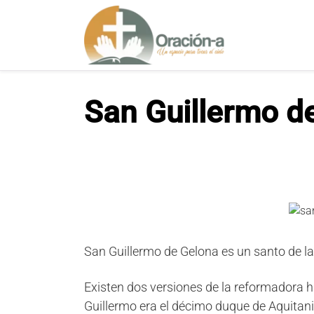
S
a
l
t
a
r
San Guillermo d
a
l
c
o
n
t
e
n
i
San Guillermo de Gelona es un santo de la i
d
o
Existen dos versiones de la reformadora h
Guillermo era el décimo duque de Aquitani