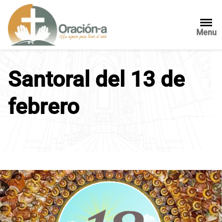
S
a
l
Menu
t
a
r
Santoral del 13 de
a
l
febrero
c
o
n
t
e
n
i
d
o