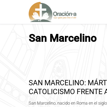
S
a
l
t
a
r
San Marcelino
a
l
c
o
n
t
e
n
SAN MARCELINO: MÁRT
i
d
CATOLICISMO FRENTE 
o
San Marcelino, nacido en Roma en el siglo I