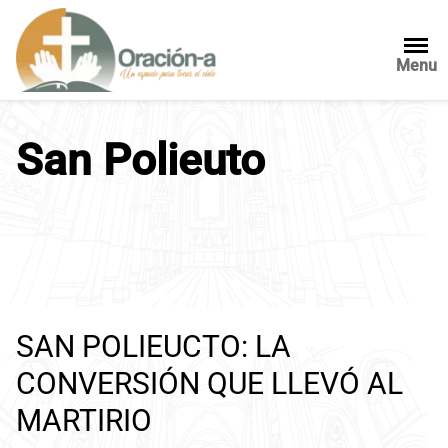
S
a
l
Menu
t
a
r
San Polieuto
a
l
c
o
n
t
e
n
SAN POLIEUCTO: LA
i
d
CONVERSIÓN QUE LLEVÓ AL
o
MARTIRIO