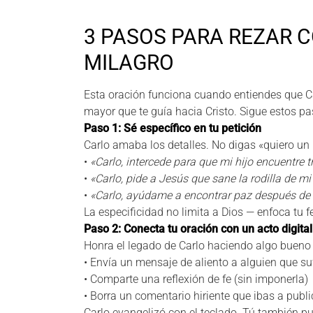
3 PASOS PARA REZAR C
MILAGRO
Esta oración funciona cuando entiendes que Ca
mayor que te guía hacia Cristo. Sigue estos pa
Paso 1: Sé específico en tu petición
Carlo amaba los detalles. No digas «quiero un 
•
«Carlo, intercede para que mi hijo encuentre
•
«Carlo, pide a Jesús que sane la rodilla de m
•
«Carlo, ayúdame a encontrar paz después de l
La especificidad no limita a Dios — enfoca tu f
Paso 2: Conecta tu oración con un acto digita
Honra el legado de Carlo haciendo algo bueno e
• Envía un mensaje de aliento a alguien que su
• Comparte una reflexión de fe (sin imponerla)
• Borra un comentario hiriente que ibas a publi
Carlo evangelizó con el teclado. Tú también p