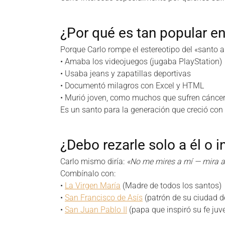
¿Por qué es tan popular e
Porque Carlo rompe el estereotipo del «santo a
• Amaba los videojuegos (jugaba PlayStation)
• Usaba jeans y zapatillas deportivas
• Documentó milagros con Excel y HTML
• Murió joven, como muchos que sufren cánce
Es un santo para la generación que creció co
¿Debo rezarle solo a él o i
Carlo mismo diría:
«No me mires a mí — mira 
Combínalo con:
•
La Virgen María
(Madre de todos los santos)
•
San Francisco de Asís
(patrón de su ciudad 
•
San Juan Pablo II
(papa que inspiró su fe juve