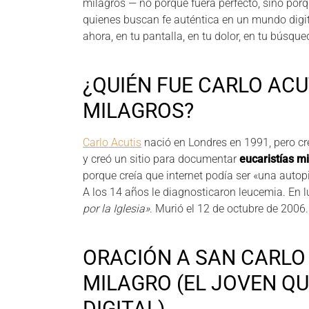
milagros — no porque fuera perfecto, sino porqu
quienes buscan fe auténtica en un mundo digit
ahora, en tu pantalla, en tu dolor, en tu búsque
¿QUIÉN FUE CARLO ACU
MILAGROS?
Carlo Acutis
nació en Londres en 1991, pero cr
y creó un sitio para documentar
eucaristías m
porque creía que internet podía ser «una autopi
A los 14 años le diagnosticaron leucemia. En lu
por la Iglesia»
. Murió el 12 de octubre de 2006
ORACIÓN A SAN CARLO 
MILAGRO (EL JOVEN QU
DIGITAL)