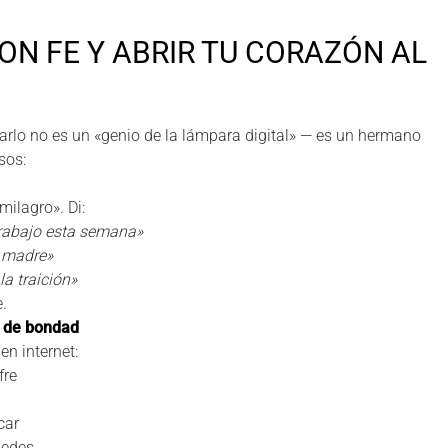
ON FE Y ABRIR TU CORAZÓN AL
rlo no es un «genio de la lámpara digital» — es un hermano
sos:
milagro». Di:
 trabajo esta semana»
i madre»
a traición»
e.
l de bondad
n internet:
fre
car
uedes.