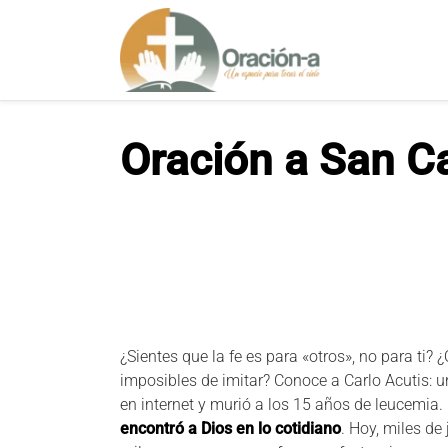
S
a
l
t
a
r
Oración a San Ca
a
l
c
o
n
t
e
n
i
¿Sientes que la fe es para «otros», no para ti?
d
imposibles de imitar? Conoce a Carlo Acutis: 
o
en internet y murió a los 15 años de leucemia. 
encontró a Dios en lo cotidiano
. Hoy, miles d