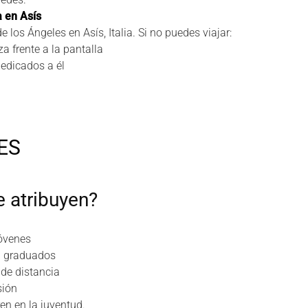
a en Asís
 los Ángeles en Asís, Italia. Si no puedes viajar:
a frente a la pantalla
dedicados a él
ES
e atribuyen?
jóvenes
én graduados
 de distancia
sión
en en la juventud.