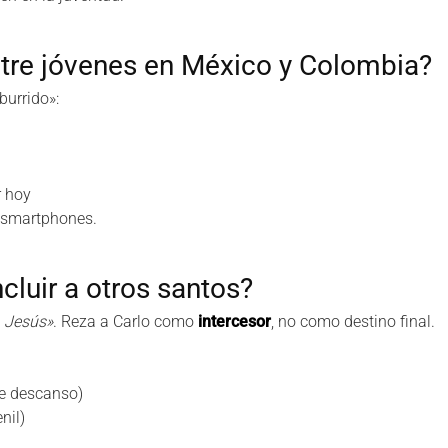
ntre jóvenes en México y Colombia?
burrido»:
r hoy
n smartphones.
ncluir a otros santos?
a Jesús»
. Reza a Carlo como
intercesor
, no como destino final.
de descanso)
nil)