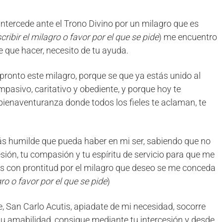
intercede ante el Trono Divino por un milagro que es
cribir el milagro o favor por el que se pide
) me encuentro
 que hacer, necesito de tu ayuda.
r pronto este milagro, porque se que ya estás unido al
mpasivo, caritativo y obediente, y porque hoy te
 bienaventuranza donde todos los fieles te aclaman, te
ás humilde que pueda haber en mi ser, sabiendo que no
sión, tu compasión y tu espíritu de servicio para que me
das con prontitud por el milagro que deseo se me conceda
gro o favor por el que se pide
)
e, San Carlo Acutis, apiadate de mi necesidad, socorre
n tu amabilidad, consigue mediante tu intercesión y desde