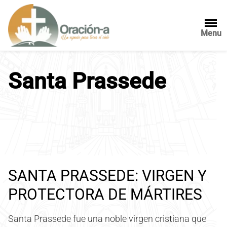
S
a
l
Menu
t
a
r
Santa Prassede
a
l
c
o
n
t
e
n
SANTA PRASSEDE: VIRGEN Y
i
d
PROTECTORA DE MÁRTIRES
o
Santa Prassede fue una noble virgen cristiana que