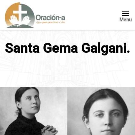
S
a
l
Menu
t
a
r
Santa Gema Galgani.
a
l
c
o
n
t
e
n
i
d
o