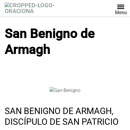
S
a
Menu
l
t
San Benigno de
a
r
Armagh
a
l
c
o
n
t
e
n
i
d
SAN BENIGNO DE ARMAGH,
o
DISCÍPULO DE SAN PATRICIO