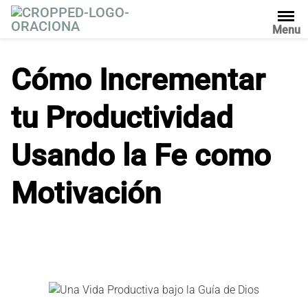
S
a
Menu
l
t
Cómo Incrementar
a
r
tu Productividad
a
l
c
Usando la Fe como
o
n
Motivación
t
e
n
i
d
o