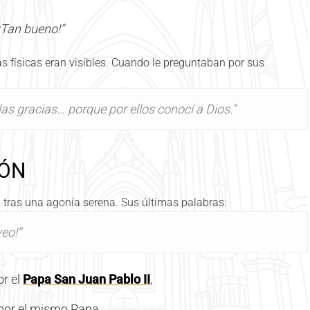
¡Tan bueno!”
s físicas eran visibles. Cuando le preguntaban por sus
s las gracias… porque por ellos conocí a Dios.”
IÓN
, tras una agonía serena. Sus últimas palabras:
eo!”
or el
Papa San Juan Pablo II
,
 por el mismo Papa,