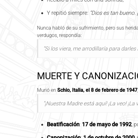
Y repitió siempre:
“Dios es tan bueno. 
Nunca habló de su sufrimiento, pero sus herida
verdugos, respondía:
“Si los viera, me arrodillaría para darle
MUERTE Y CANONIZAC
Murió en
Schio, Italia, el 8 de febrero de 1947
“¡Nuestra Madre está aquí! ¡La veo! ¡La v
Beatificación
:
17 de mayo de 1992
, p
Canonización
:
1 de octubre de 2000
,