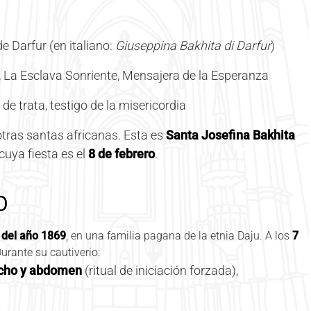
e Darfur (en italiano:
Giuseppina Bakhita di Darfur
)
 La Esclava Sonriente, Mensajera de la Esperanza
de trata, testigo de la misericordia
tras santas africanas. Esta es
Santa Josefina Bakhita
 cuya fiesta es el
8 de febrero
.
O
 del año 1869
, en una familia pagana de la etnia Daju. A los
7
Durante su cautiverio:
echo y abdomen
(ritual de iniciación forzada),