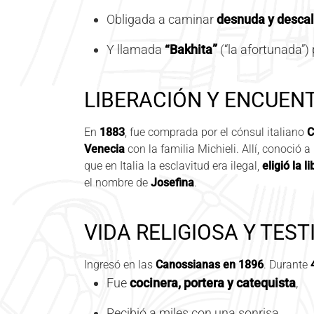
Obligada a caminar
desnuda y desca
Y llamada
“Bakhita”
(“la afortunada”)
LIBERACIÓN Y ENCUEN
En
1883
, fue comprada por el cónsul italiano
C
Venecia
con la familia Michieli. Allí, conoció a
que en Italia la esclavitud era ilegal,
eligió la l
el nombre de
Josefina
.
VIDA RELIGIOSA Y TES
Ingresó en las
Canossianas en 1896
. Durante
Fue
cocinera, portera y catequista
,
Recibió a miles con una sonrisa,