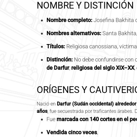
NOMBRE Y DISTINCIÓN
Nombre completo:
Josefina Bakhita d
Nombres alternativos:
Santa Bakhita,
Títulos:
Religiosa canossiana, víctima 
Distinción:
No debe confundirse con o
de Darfur
,
religiosa del siglo XIX–XX
,
ORÍGENES Y CAUTIVERI
Nació en
Darfur (Sudán occidental) alrededor
años
, fue secuestrada por traficantes árabes. 
Fue
marcada con 140 cortes en el p
Vendida cinco veces
,