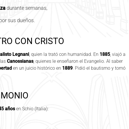
lza
durante semanas,
 por sus dueños.
TRO CON CRISTO
alisto Legnani
, quien la trató con humanidad. En
1885
, viajó a
 las
Canossianas
, quienes le enseñaron el Evangelio. Al saber
ibertad
en un juicio histórico en
1889
. Pidió el bautismo y tomó
TIMONIO
45 años
en Schio (Italia):