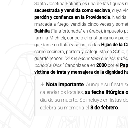
Santa Josefina Bakhita es una de las figura
secuestrada y vendida como esclava
, cuya v
perdón y confianza en la Providencia
. Nacida 
marcada a fuego, vendida cinco veces y someti
Bakhita
(“la afortunada” en árabe), impuesto p
familia Michieli, conoció el cristianismo y pid
quedarse en Italia y se unió a las
Hijas de la 
como cocinera, portera y catequista en Schio, I
guardó rencor:
“Si me encontrara con los trafic
conocí a Dios.”
Canonizada en
2000
por el
Pap
víctima de trata y mensajera de la dignidad 
⚠️
Nota importante
: Aunque su fiesta 
calendarios locales,
su fecha litúrgica 
día de su muerte. Se incluye en listas de
celebra su memoria el
8 de febrero
.