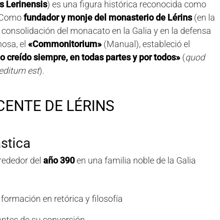
s Lerinensis
) es una figura histórica reconocida como
 Como
fundador y monje del monasterio de Lérins
(en la
la consolidación del monacato en la Galia y en la defensa
mosa, el
«Commonitorium»
(Manual), estableció el
do creído siempre, en todas partes y por todos»
(
quod
editum est
).
CENTE DE LÉRINS
stica
lrededor del
año 390
en una familia noble de la Galia
 formación en retórica y filosofía
antes de su conversión