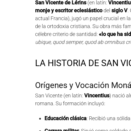
San Vicente de Lérins
(en latín:
Vincentiu
monje y escritor eclesiástico
del
siglo V
.
actual Francia), jugó un papel crucial en 
de la ortodoxia cristiana. Su obra más fa
célebre criterio de santidad:
«lo que ha si
ubique, quod semper, quod ab omnibus cr
LA HISTORIA DE SAN VI
Orígenes y Vocación Moná
San Vicente (en latín:
Vincentius
) nació a
romana. Su formación incluyó:
Educación clásica
: Recibió una sólida
Carrera militar
: Sirvió como soldado 