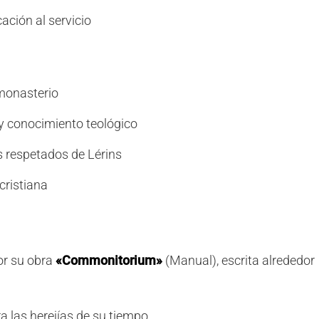
ación al servicio
 monasterio
 y conocimiento teológico
s respetados de Lérins
cristiana
or su obra
«Commonitorium»
(Manual), escrita alrededor
ra las herejías de su tiempo