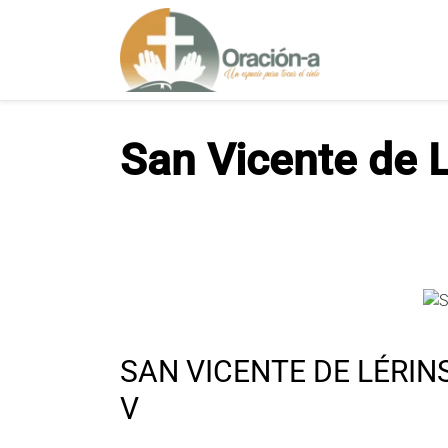
S
a
l
t
a
r
San Vicente de 
a
l
c
o
n
t
e
n
i
SAN VICENTE DE LÉRIN
d
o
V