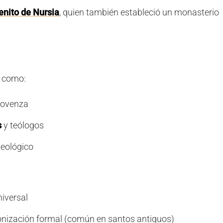
enito de Nursia
, quien también estableció un monasterio
e como:
Provenza
s
y teólogos
teológico
niversal
onización formal (común en santos antiguos)