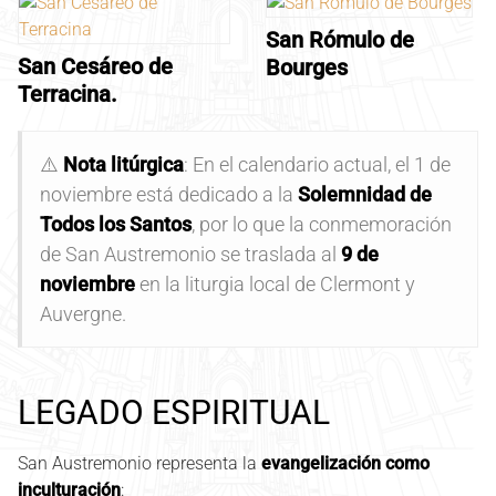
San Rómulo de
San Cesáreo de
Bourges
Terracina.
⚠️
Nota litúrgica
: En el calendario actual, el 1 de
noviembre está dedicado a la
Solemnidad de
Todos los Santos
, por lo que la conmemoración
de San Austremonio se traslada al
9 de
noviembre
en la liturgia local de Clermont y
Auvergne.
LEGADO ESPIRITUAL
San Austremonio representa la
evangelización como
inculturación
: