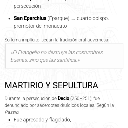
persecución
San Eparchius
(Éparque) → cuarto obispo,
promotor del monacato
Su lema implícito, según la tradición oral auvernesa:
«El Evangelio no destruye las costumbres
buenas, sino que las santifica.»
MARTIRIO Y SEPULTURA
Durante la persecución de
Decio
(250–251), fue
denunciado por sacerdotes druídicos locales. Según la
Passio
:
Fue apresado y flagelado,