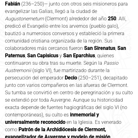
Fabián
(236–250)— junto con otros seis misioneros para
evangelizar las Galias, llegó a la ciudad de
Augustonemetum
(Clermont) alrededor del año
250
. Allí,
predicó el Evangelio entre los arvernos (pueblo galo),
bautizó a numerosos conversos y estableció la primera
comunidad cristiana organizada de la región. Sus
colaboradores más cercanos fueron
San Sirenatus
,
San
Paternus
,
San Capisicus
y
San Eparchius
, quienes
continuaron su obra tras su muerte. Según la
Passio
Austremonii
(siglo VI), fue martirizado durante la
persecución del emperador
Decio
(250–251), decapitado
junto con varios compañeros en las afueras de Clermont.
Su tumba se convirtió en centro de peregrinación y su culto
se extendió por toda Auvergne. Aunque su historicidad
exacta depende de fuentes hagiográficas del siglo VI (no
contemporáneas), su culto es
inmemorial y
universalmente reconocido
en la Iglesia. Es venerado
como
Patrón de la Archidiócesis de Clermont,
evangelizador de Auvergne y modelo de misión