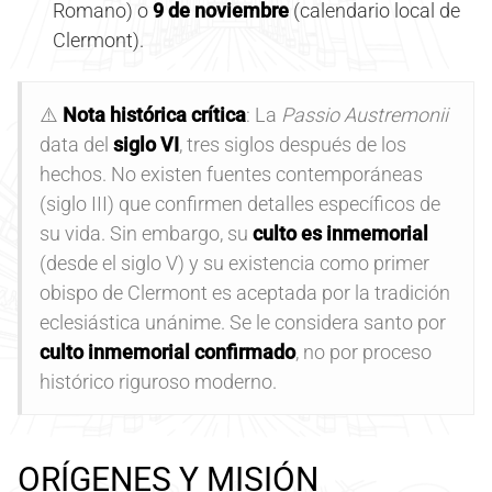
Romano) o
9 de noviembre
(calendario local de
Clermont).
⚠️
Nota histórica crítica
: La
Passio Austremonii
data del
siglo VI
, tres siglos después de los
hechos. No existen fuentes contemporáneas
(siglo III) que confirmen detalles específicos de
su vida. Sin embargo, su
culto es inmemorial
(desde el siglo V) y su existencia como primer
obispo de Clermont es aceptada por la tradición
eclesiástica unánime. Se le considera santo por
culto inmemorial confirmado
, no por proceso
histórico riguroso moderno.
ORÍGENES Y MISIÓN