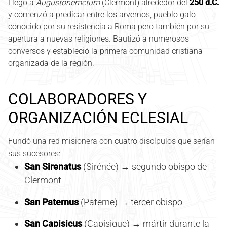
Llegó a
Augustonemetum
(Clermont) alrededor del
250 d.C.
y comenzó a predicar entre los arvernos, pueblo galo
conocido por su resistencia a Roma pero también por su
apertura a nuevas religiones. Bautizó a numerosos
conversos y estableció la primera comunidad cristiana
organizada de la región.
COLABORADORES Y
ORGANIZACIÓN ECLESIAL
Fundó una red misionera con cuatro discípulos que serían
sus sucesores:
San Sirenatus
(Sirénée) → segundo obispo de
Clermont
San Paternus
(Paterne) → tercer obispo
San Capisicus
(Capisique) → mártir durante la