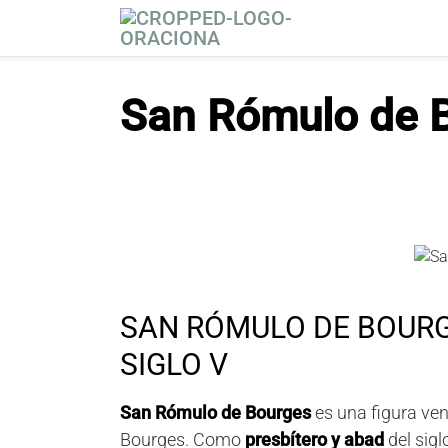
S
a
l
t
San Rómulo de 
a
r
a
l
c
o
n
t
e
SAN RÓMULO DE BOURG
n
i
SIGLO V
d
o
San Rómulo de Bourges
es una figura ven
Bourges. Como
presbítero y abad
del sigl