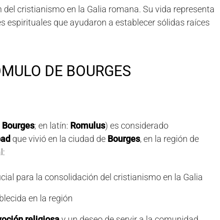
 del cristianismo en la Galia romana. Su vida representa
es espirituales que ayudaron a establecer sólidas raíces
RÓMULO DE BOURGES
 Bourges
; en latín:
Romulus
) es considerado
bad
que vivió en la ciudad de
Bourges
, en la región de
l:
ucial para la consolidación del cristianismo en la Galia
blecida en la región
oción religiosa
y un deseo de servir a la comunidad