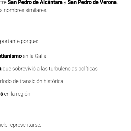
ntre
San Pedro de Alcántara
y
San Pedro de Verona
,
s nombres similares.
mportante porque:
istianismo
en la Galia
a
que sobrevivió a las turbulencias políticas
íodo de transición histórica
es
en la región
uele representarse: