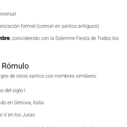
niversal
onización formal (común en santos antiguos)
mbre
, coincidiendo con la Solemne Fiesta de Todos los
s Rómulo
rges de otros santos con nombres similares:
o del siglo I
do en Génova, Italia
lo V en los Juras