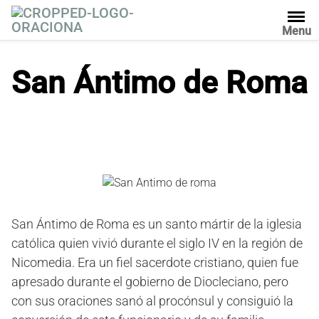
S
a
Menu
l
t
San Ántimo de Roma
a
r
a
l
c
o
n
t
e
San Ántimo de Roma es un santo mártir de la iglesia
n
católica quien vivió durante el siglo IV en la región de
i
Nicomedia. Era un fiel sacerdote cristiano, quien fue
d
apresado durante el gobierno de Diocleciano, pero
o
con sus oraciones sanó al procónsul y consiguió la