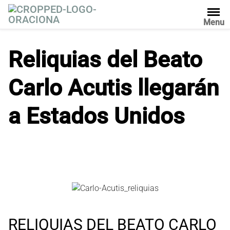
S
a
Menu
l
t
Reliquias del Beato
a
r
Carlo Acutis llegarán
a
l
c
a Estados Unidos
o
n
t
e
n
i
d
o
RELIQUIAS DEL BEATO CARLO