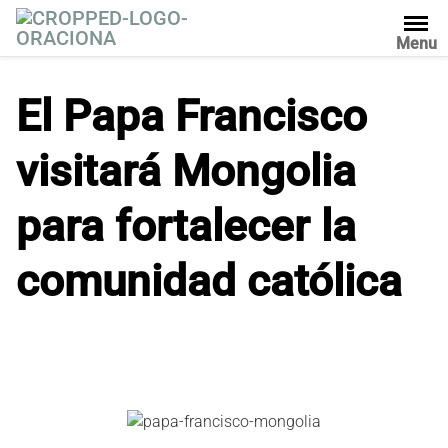
S
a
Menu
l
t
El Papa Francisco
a
r
visitará Mongolia
a
l
c
para fortalecer la
o
n
comunidad católica
t
e
n
i
d
o