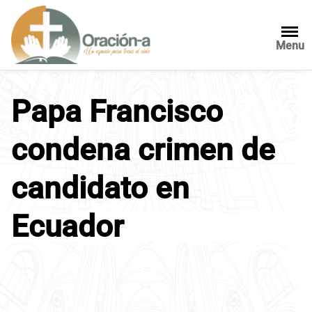
S
a
l
Menu
t
a
r
Papa Francisco
a
l
condena crimen de
c
o
n
candidato en
t
e
Ecuador
n
i
d
o