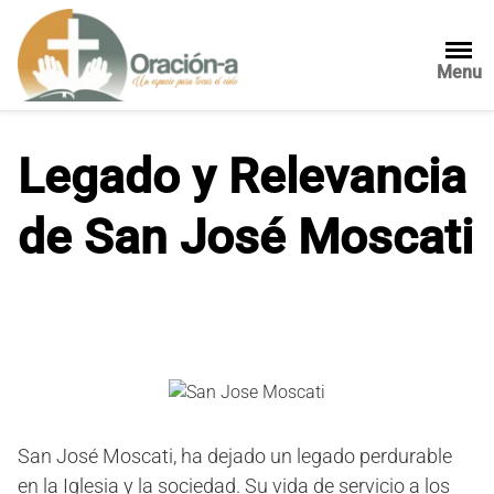
S
a
l
Menu
t
a
r
Legado y Relevancia
a
l
de San José Moscati
c
o
n
t
e
n
i
d
o
San José Moscati, ha dejado un legado perdurable
en la Iglesia y la sociedad. Su vida de servicio a los