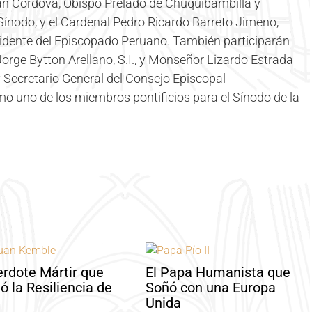
n Córdova, Obispo Prelado de Chuquibambilla y
ínodo, y el Cardenal Pedro Ricardo Barreto Jimeno,
idente del Episcopado Peruano. También participarán
 Jorge Bytton Arellano, S.I., y Monseñor Lizardo Estrada
 y Secretario General del Consejo Episcopal
 uno de los miembros pontificios para el Sínodo de la
erdote Mártir que
El Papa Humanista que
ó la Resiliencia de
Soñó con una Europa
Unida