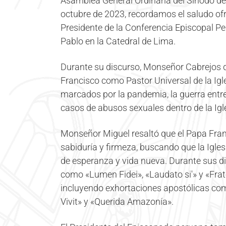
Asamblea General Ordinaria del Sínodo de 
octubre de 2023, recordamos el saludo of
Presidente de la Conferencia Episcopal Pe
Pablo en la Catedral de Lima.
Durante su discurso, Monseñor Cabrejos de
Francisco como Pastor Universal de la Igle
marcados por la pandemia, la guerra entre
casos de abusos sexuales dentro de la Igle
Monseñor Miguel resaltó que el Papa Franc
sabiduría y firmeza, buscando que la Igle
de esperanza y vida nueva. Durante sus die
como «Lumen Fidei», «Laudato si'» y «Frat
incluyendo exhortaciones apostólicas com
Vivit» y «Querida Amazonía».