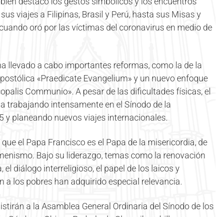
bién destacó los gestos simbólicos y los encuentros
us viajes a Filipinas, Brasil y Perú, hasta sus Misas y
cuando oró por las víctimas del coronavirus en medio de
 llevado a cabo importantes reformas, como la de la
 apostólica «Praedicate Evangelium» y un nuevo enfoque
opalis Communio». A pesar de las dificultades físicas, el
úa trabajando intensamente en el Sínodo de la
5 y planeando nuevos viajes internacionales.
ue el Papa Francisco es el Papa de la misericordia, de
ecumenismo. Bajo su liderazgo, temas como la renovación
, el diálogo interreligioso, el papel de los laicos y
n a los pobres han adquirido especial relevancia.
tirán a la Asamblea General Ordinaria del Sínodo de los