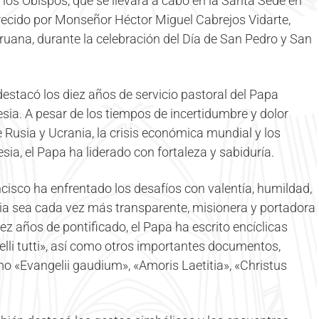
los Obispos, que se llevará a cabo en la Santa Sede en
recido por Monseñor Héctor Miguel Cabrejos Vidarte,
ruana, durante la celebración del Día de San Pedro y San
stacó los diez años de servicio pastoral del Papa
sia. A pesar de los tiempos de incertidumbre y dolor
 Rusia y Ucrania, la crisis económica mundial y los
sia, el Papa ha liderado con fortaleza y sabiduría.
isco ha enfrentado los desafíos con valentía, humildad,
sia sea cada vez más transparente, misionera y portadora
z años de pontificado, el Papa ha escrito encíclicas
elli tutti», así como otros importantes documentos,
o «Evangelii gaudium», «Amoris Laetitia», «Christus