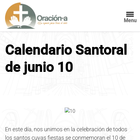
S
a
l
Menu
t
a
r
Calendario Santoral
a
l
de junio 10
c
o
n
t
e
n
i
d
o
En este día, nos unimos en la celebración de todos
los santos cuyas fiestas se conmemoran el 10 de