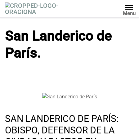
S
a
Menu
l
t
San Landerico de
a
r
París.
a
l
c
o
n
t
e
n
i
d
SAN LANDERICO DE PARÍS:
o
OBISPO, DEFENSOR DE LA