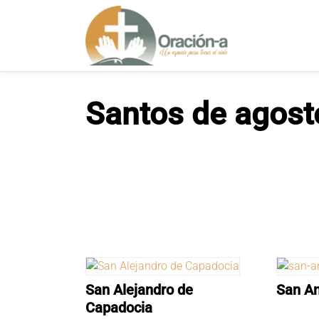
S
a
l
t
a
r
Santos de agost
a
l
c
o
n
t
e
n
i
d
o
San Alejandro de
San An
Capadocia