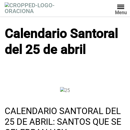
S
a
Menu
l
t
Calendario Santoral
a
r
del 25 de abril
a
l
c
o
n
t
e
n
i
d
CALENDARIO SANTORAL DEL
o
25 DE ABRIL: SANTOS QUE SE