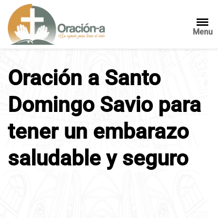
S
a
l
Menu
t
a
r
Oración a Santo
a
l
Domingo Savio para
c
o
n
tener un embarazo
t
e
saludable y seguro
n
i
d
o