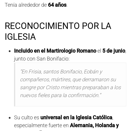
Tenía alrededor de
64 años
.
RECONOCIMIENTO POR LA
IGLESIA
Incluido en el Martirologio Romano
el
5 de junio
,
junto con San Bonifacio:
“En Frisia, santos Bonifacio, Eobán y
compañeros, mártires, que derramaron su
sangre por Cristo mientras preparaban a los
nuevos fieles para la confirmación.”
Su culto es
universal en la Iglesia Católica
,
especialmente fuerte en
Alemania, Holanda y