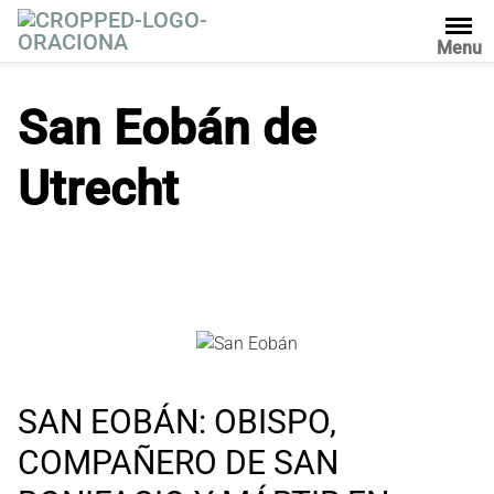
S
a
Menu
l
t
San Eobán de
a
r
Utrecht
a
l
c
o
n
t
e
n
i
d
SAN EOBÁN: OBISPO,
o
COMPAÑERO DE SAN